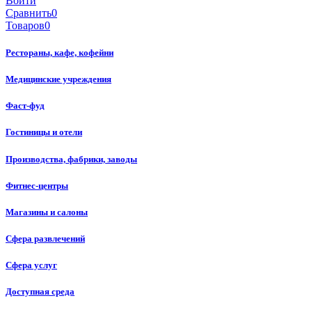
Войти
Сравнить
0
Товаров
0
Рестораны, кафе, кофейни
Медицинские учреждения
Фаст-фуд
Гостиницы и отели
Производства, фабрики, заводы
Фитнес-центры
Магазины и салоны
Сфера развлечений
Сфера услуг
Доступная среда