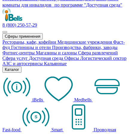
комнаты для инвалидов по программе "Доступная среда"
8 (800) 250-57-29
Сферы применения
Рестораны, кафе, кофейни
Медицинские учреждения
Фаст-
фуд
Гостиницы и отели
Производства, фабрики, заводы
Фитнес-центры
Магазины и салоны
Сфера развлечений
Сфера услуг
Доступная среда
Офисы
Логистический сектор
АЗС и автосервисы
Кальянные
Каталог
iBells
Medbells
Fast-food
Smart
Проводная