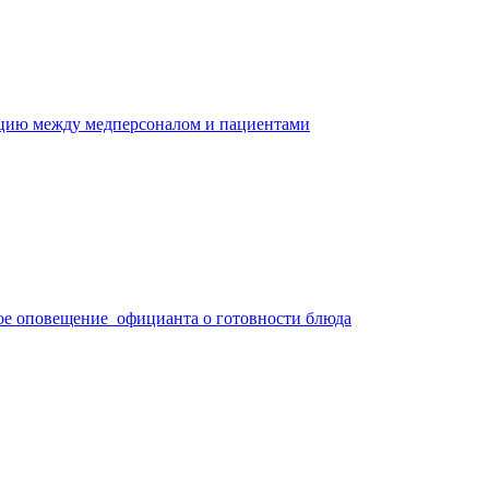
ацию между медперсоналом и пациентами
ое оповещение официанта о готовности блюда