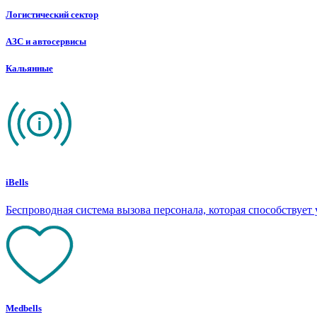
Логистический сектор
АЗС и автосервисы
Кальянные
iBells
Беспроводная система вызова персонала, которая способствуе
Medbells