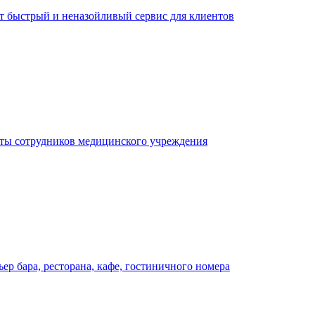
ает быстрый и неназойливый сервис для клиентов
оты сотрудников медицинского учреждения
р бара, ресторана, кафе, гостиничного номера