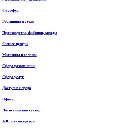
Фаст-фуд
Гостиницы и отели
Производства, фабрики, заводы
Фитнес-центры
Магазины и салоны
Сфера развлечений
Сфера услуг
Доступная среда
Офисы
Логистический сектор
АЗС и автосервисы