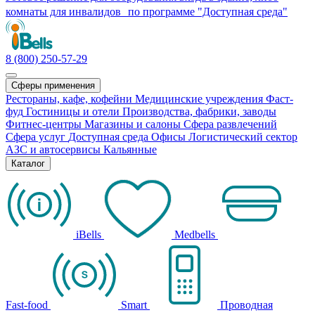
комнаты для инвалидов по программе "Доступная среда"
8 (800) 250-57-29
Сферы применения
Рестораны, кафе, кофейни
Медицинские учреждения
Фаст-
фуд
Гостиницы и отели
Производства, фабрики, заводы
Фитнес-центры
Магазины и салоны
Сфера развлечений
Сфера услуг
Доступная среда
Офисы
Логистический сектор
АЗС и автосервисы
Кальянные
Каталог
iBells
Medbells
Fast-food
Smart
Проводная