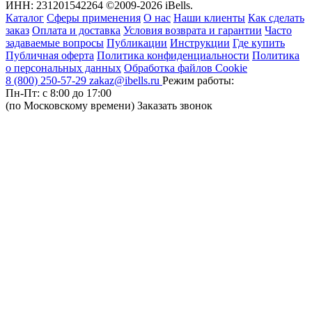
ИНН: 231201542264
©2009-2026 iBells.
Каталог
Сферы применения
О нас
Наши клиенты
Как сделать
заказ
Оплата и доставка
Условия возврата и гарантии
Часто
задаваемые вопросы
Публикации
Инструкции
Где купить
Публичная оферта
Политика конфиденциальности
Политика
о персональных данных
Обработка файлов Cookie
8 (800) 250-57-29
zakaz@ibells.ru
Режим работы:
Пн-Пт: с 8:00 до 17:00
(по Московскому времени)
Заказать звонок