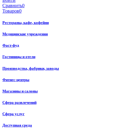
Войти
Сравнить
0
Товаров
0
Рестораны, кафе, кофейни
Медицинские учреждения
Фаст-фуд
Гостиницы и отели
Производства, фабрики, заводы
Фитнес-центры
Магазины и салоны
Сфера развлечений
Сфера услуг
Доступная среда