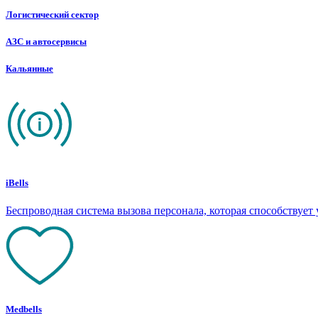
Логистический сектор
АЗС и автосервисы
Кальянные
iBells
Беспроводная система вызова персонала, которая способствуе
Medbells