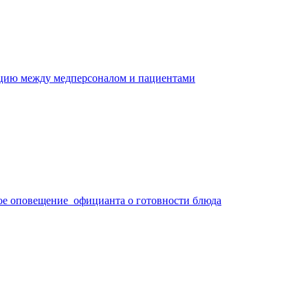
ацию между медперсоналом и пациентами
ое оповещение официанта о готовности блюда