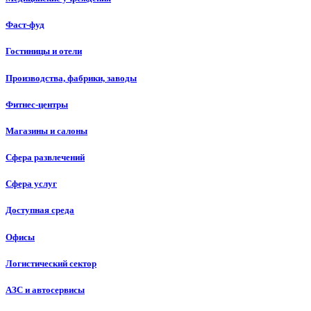
Фаст-фуд
Гостиницы и отели
Производства, фабрики, заводы
Фитнес-центры
Магазины и салоны
Сфера развлечений
Сфера услуг
Доступная среда
Офисы
Логистический сектор
АЗС и автосервисы