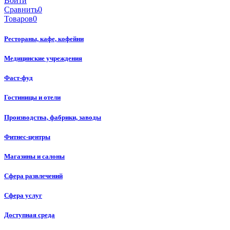
Войти
Сравнить
0
Товаров
0
Рестораны, кафе, кофейни
Медицинские учреждения
Фаст-фуд
Гостиницы и отели
Производства, фабрики, заводы
Фитнес-центры
Магазины и салоны
Сфера развлечений
Сфера услуг
Доступная среда