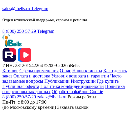
sales@ibells.ru
Telegram
Отдел технической поддержки, сервиса и ремонта
8 (800) 250-57-29
Telegram
ИНН: 231201542264
©2009-2026 iBells.
Каталог
Сферы применения
О нас
Наши клиенты
Как сделать
заказ
Оплата и доставка
Условия возврата и гарантии
Часто
задаваемые вопросы
Публикации
Инструкции
Где купить
Публичная оферта
Политика конфиденциальности
Политика
о персональных данных
Обработка файлов Cookie
8 (800) 250-57-29
zakaz@ibells.ru
Режим работы:
Пн-Пт: с 8:00 до 17:00
(по Московскому времени)
Заказать звонок