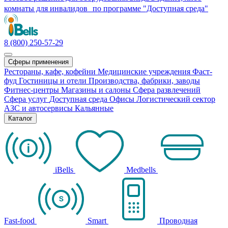
комнаты для инвалидов по программе "Доступная среда"
8 (800) 250-57-29
Сферы применения
Рестораны, кафе, кофейни
Медицинские учреждения
Фаст-
фуд
Гостиницы и отели
Производства, фабрики, заводы
Фитнес-центры
Магазины и салоны
Сфера развлечений
Сфера услуг
Доступная среда
Офисы
Логистический сектор
АЗС и автосервисы
Кальянные
Каталог
iBells
Medbells
Fast-food
Smart
Проводная