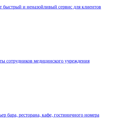
ает быстрый и неназойливый сервис для клиентов
оты сотрудников медицинского учреждения
р бара, ресторана, кафе, гостиничного номера