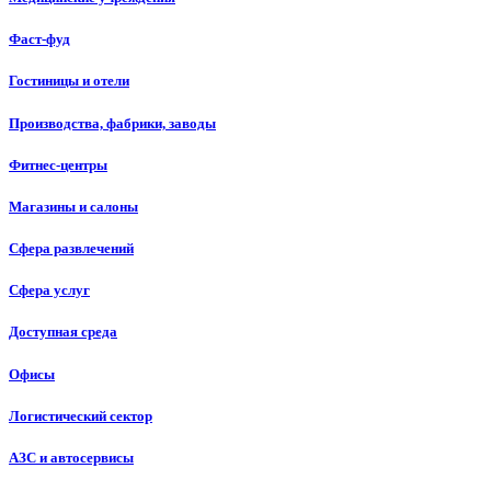
Фаст-фуд
Гостиницы и отели
Производства, фабрики, заводы
Фитнес-центры
Магазины и салоны
Сфера развлечений
Сфера услуг
Доступная среда
Офисы
Логистический сектор
АЗС и автосервисы