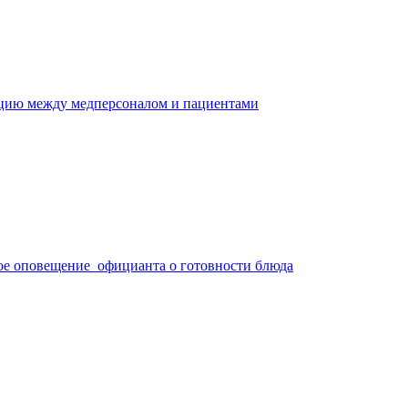
ацию между медперсоналом и пациентами
ое оповещение официанта о готовности блюда