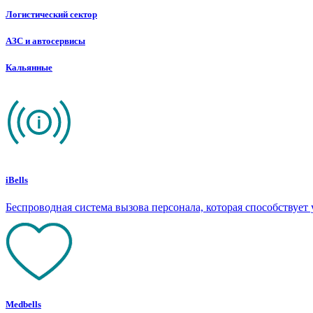
Логистический сектор
АЗС и автосервисы
Кальянные
iBells
Беспроводная система вызова персонала, которая способствуе
Medbells