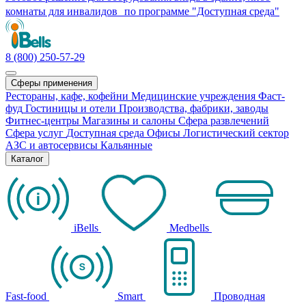
комнаты для инвалидов по программе "Доступная среда"
8 (800) 250-57-29
Сферы применения
Рестораны, кафе, кофейни
Медицинские учреждения
Фаст-
фуд
Гостиницы и отели
Производства, фабрики, заводы
Фитнес-центры
Магазины и салоны
Сфера развлечений
Сфера услуг
Доступная среда
Офисы
Логистический сектор
АЗС и автосервисы
Кальянные
Каталог
iBells
Medbells
Fast-food
Smart
Проводная