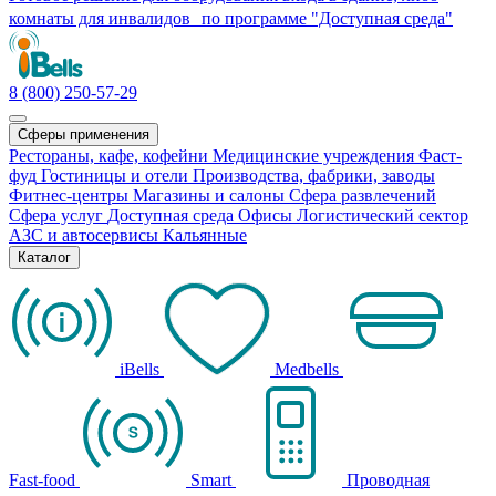
комнаты для инвалидов по программе "Доступная среда"
8 (800) 250-57-29
Сферы применения
Рестораны, кафе, кофейни
Медицинские учреждения
Фаст-
фуд
Гостиницы и отели
Производства, фабрики, заводы
Фитнес-центры
Магазины и салоны
Сфера развлечений
Сфера услуг
Доступная среда
Офисы
Логистический сектор
АЗС и автосервисы
Кальянные
Каталог
iBells
Medbells
Fast-food
Smart
Проводная