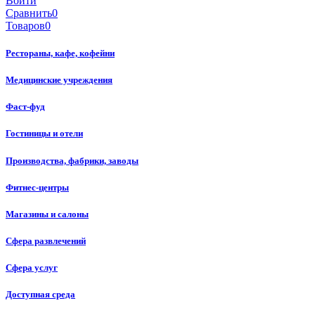
Войти
Сравнить
0
Товаров
0
Рестораны, кафе, кофейни
Медицинские учреждения
Фаст-фуд
Гостиницы и отели
Производства, фабрики, заводы
Фитнес-центры
Магазины и салоны
Сфера развлечений
Сфера услуг
Доступная среда