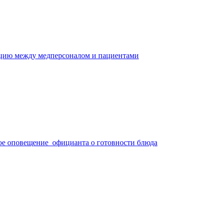
ацию между медперсоналом и пациентами
ое оповещение официанта о готовности блюда