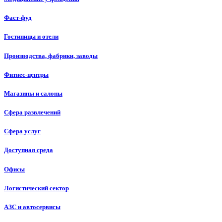
Фаст-фуд
Гостиницы и отели
Производства, фабрики, заводы
Фитнес-центры
Магазины и салоны
Сфера развлечений
Сфера услуг
Доступная среда
Офисы
Логистический сектор
АЗС и автосервисы