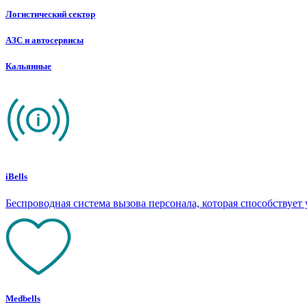
Логистический сектор
АЗС и автосервисы
Кальянные
iBells
Беспроводная система вызова персонала, которая способствуе
Medbells