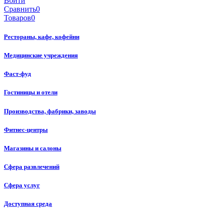
Войти
Сравнить
0
Товаров
0
Рестораны, кафе, кофейни
Медицинские учреждения
Фаст-фуд
Гостиницы и отели
Производства, фабрики, заводы
Фитнес-центры
Магазины и салоны
Сфера развлечений
Сфера услуг
Доступная среда