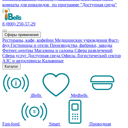
комнаты для инвалидов по программе "Доступная среда"
8 (800) 250-57-29
Сферы применения
Рестораны, кафе, кофейни
Медицинские учреждения
Фаст-
фуд
Гостиницы и отели
Производства, фабрики, заводы
Фитнес-центры
Магазины и салоны
Сфера развлечений
Сфера услуг
Доступная среда
Офисы
Логистический сектор
АЗС и автосервисы
Кальянные
Каталог
iBells
Medbells
Fast-food
Smart
Проводная