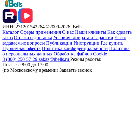
ИНН: 231201542264
©2009-2026 iBells.
Каталог
Сферы применения
О нас
Наши клиенты
Как сделать
заказ
Оплата и доставка
Условия возврата и гарантии
Часто
задаваемые вопросы
Публикации
Инструкции
Где купить
Публичная оферта
Политика конфиденциальности
Политика
о персональных данных
Обработка файлов Cookie
8 (800) 250-57-29
zakaz@ibells.ru
Режим работы:
Пн-Пт: с 8:00 до 17:00
(по Московскому времени)
Заказать звонок