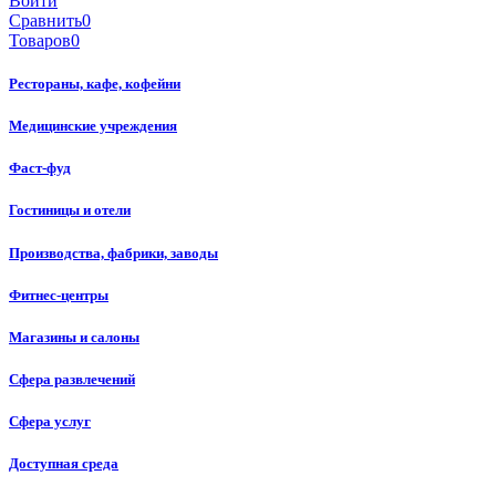
Войти
Сравнить
0
Товаров
0
Рестораны, кафе, кофейни
Медицинские учреждения
Фаст-фуд
Гостиницы и отели
Производства, фабрики, заводы
Фитнес-центры
Магазины и салоны
Сфера развлечений
Сфера услуг
Доступная среда