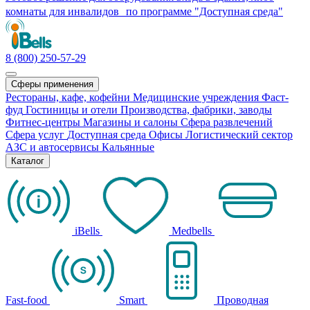
комнаты для инвалидов по программе "Доступная среда"
8 (800) 250-57-29
Сферы применения
Рестораны, кафе, кофейни
Медицинские учреждения
Фаст-
фуд
Гостиницы и отели
Производства, фабрики, заводы
Фитнес-центры
Магазины и салоны
Сфера развлечений
Сфера услуг
Доступная среда
Офисы
Логистический сектор
АЗС и автосервисы
Кальянные
Каталог
iBells
Medbells
Fast-food
Smart
Проводная