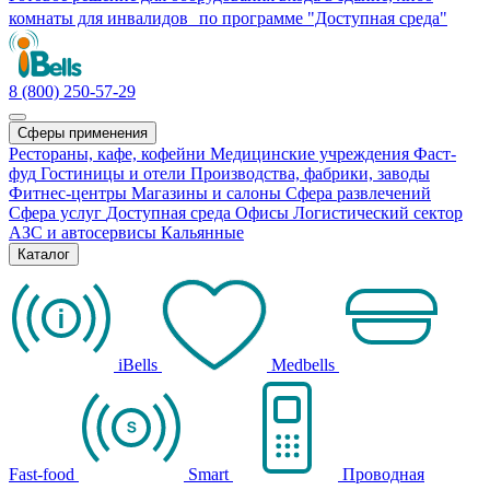
комнаты для инвалидов по программе "Доступная среда"
8 (800) 250-57-29
Сферы применения
Рестораны, кафе, кофейни
Медицинские учреждения
Фаст-
фуд
Гостиницы и отели
Производства, фабрики, заводы
Фитнес-центры
Магазины и салоны
Сфера развлечений
Сфера услуг
Доступная среда
Офисы
Логистический сектор
АЗС и автосервисы
Кальянные
Каталог
iBells
Medbells
Fast-food
Smart
Проводная