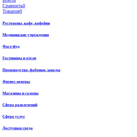
Войти
Сравнить
0
Товаров
0
Рестораны, кафе, кофейни
Медицинские учреждения
Фаст-фуд
Гостиницы и отели
Производства, фабрики, заводы
Фитнес-центры
Магазины и салоны
Сфера развлечений
Сфера услуг
Доступная среда