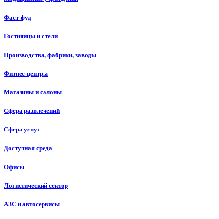
Фаст-фуд
Гостиницы и отели
Производства, фабрики, заводы
Фитнес-центры
Магазины и салоны
Сфера развлечений
Сфера услуг
Доступная среда
Офисы
Логистический сектор
АЗС и автосервисы