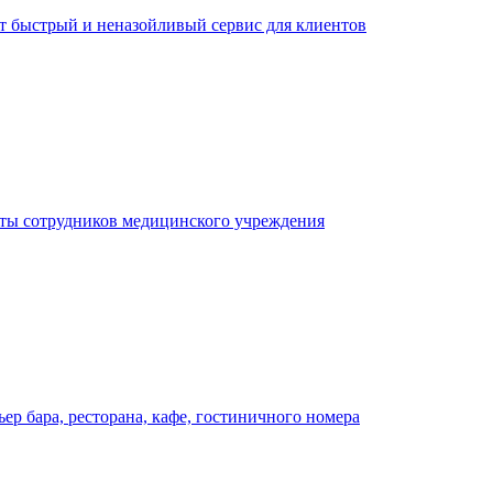
ает быстрый и неназойливый сервис для клиентов
оты сотрудников медицинского учреждения
р бара, ресторана, кафе, гостиничного номера