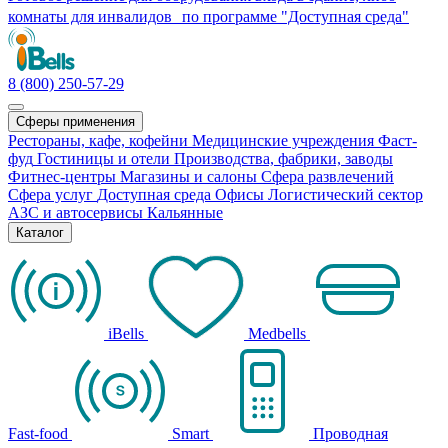
комнаты для инвалидов по программе "Доступная среда"
8 (800) 250-57-29
Сферы применения
Рестораны, кафе, кофейни
Медицинские учреждения
Фаст-
фуд
Гостиницы и отели
Производства, фабрики, заводы
Фитнес-центры
Магазины и салоны
Сфера развлечений
Сфера услуг
Доступная среда
Офисы
Логистический сектор
АЗС и автосервисы
Кальянные
Каталог
iBells
Medbells
Fast-food
Smart
Проводная