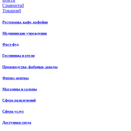
Войти
Сравнить
0
Товаров
0
Рестораны, кафе, кофейни
Медицинские учреждения
Фаст-фуд
Гостиницы и отели
Производства, фабрики, заводы
Фитнес-центры
Магазины и салоны
Сфера развлечений
Сфера услуг
Доступная среда