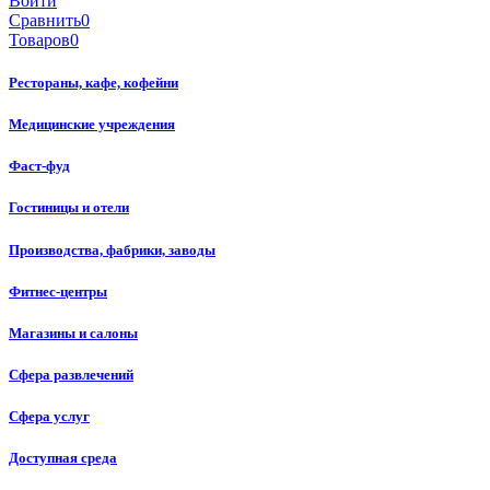
Войти
Сравнить
0
Товаров
0
Рестораны, кафе, кофейни
Медицинские учреждения
Фаст-фуд
Гостиницы и отели
Производства, фабрики, заводы
Фитнес-центры
Магазины и салоны
Сфера развлечений
Сфера услуг
Доступная среда