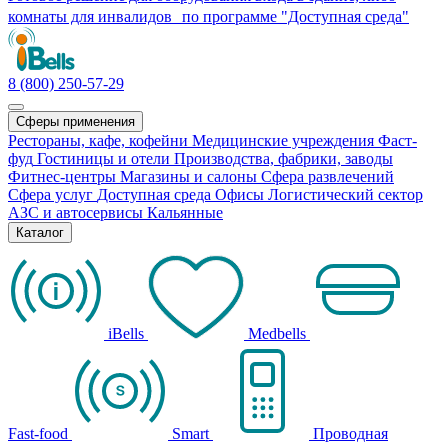
комнаты для инвалидов по программе "Доступная среда"
8 (800) 250-57-29
Сферы применения
Рестораны, кафе, кофейни
Медицинские учреждения
Фаст-
фуд
Гостиницы и отели
Производства, фабрики, заводы
Фитнес-центры
Магазины и салоны
Сфера развлечений
Сфера услуг
Доступная среда
Офисы
Логистический сектор
АЗС и автосервисы
Кальянные
Каталог
iBells
Medbells
Fast-food
Smart
Проводная