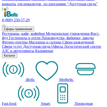
комнаты для инвалидов по программе "Доступная среда"
8 (800) 250-57-29
Сферы применения
Рестораны, кафе, кофейни
Медицинские учреждения
Фаст-
фуд
Гостиницы и отели
Производства, фабрики, заводы
Фитнес-центры
Магазины и салоны
Сфера развлечений
Сфера услуг
Доступная среда
Офисы
Логистический сектор
АЗС и автосервисы
Кальянные
Каталог
iBells
Medbells
Fast-food
Smart
Проводная