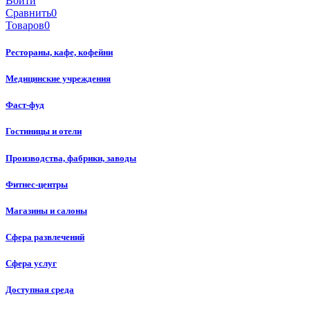
Войти
Сравнить
0
Товаров
0
Рестораны, кафе, кофейни
Медицинские учреждения
Фаст-фуд
Гостиницы и отели
Производства, фабрики, заводы
Фитнес-центры
Магазины и салоны
Сфера развлечений
Сфера услуг
Доступная среда