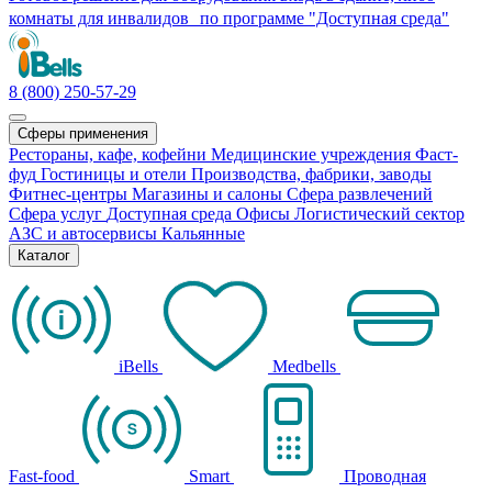
комнаты для инвалидов по программе "Доступная среда"
8 (800) 250-57-29
Сферы применения
Рестораны, кафе, кофейни
Медицинские учреждения
Фаст-
фуд
Гостиницы и отели
Производства, фабрики, заводы
Фитнес-центры
Магазины и салоны
Сфера развлечений
Сфера услуг
Доступная среда
Офисы
Логистический сектор
АЗС и автосервисы
Кальянные
Каталог
iBells
Medbells
Fast-food
Smart
Проводная