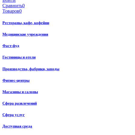
Войти
Сравнить
0
Товаров
0
Рестораны, кафе, кофейни
Медицинские учреждения
Фаст-фуд
Гостиницы и отели
Производства, фабрики, заводы
Фитнес-центры
Магазины и салоны
Сфера развлечений
Сфера услуг
Доступная среда