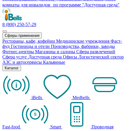
комнаты для инвалидов по программе "Доступная среда"
8 (800) 250-57-29
Сферы применения
Рестораны, кафе, кофейни
Медицинские учреждения
Фаст-
фуд
Гостиницы и отели
Производства, фабрики, заводы
Фитнес-центры
Магазины и салоны
Сфера развлечений
Сфера услуг
Доступная среда
Офисы
Логистический сектор
АЗС и автосервисы
Кальянные
Каталог
iBells
Medbells
Fast-food
Smart
Проводная