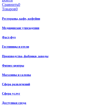
Войти
Сравнить
0
Товаров
0
Рестораны, кафе, кофейни
Медицинские учреждения
Фаст-фуд
Гостиницы и отели
Производства, фабрики, заводы
Фитнес-центры
Магазины и салоны
Сфера развлечений
Сфера услуг
Доступная среда