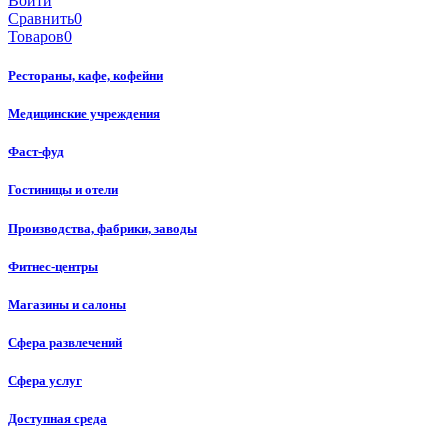
Войти
Сравнить
0
Товаров
0
Рестораны, кафе, кофейни
Медицинские учреждения
Фаст-фуд
Гостиницы и отели
Производства, фабрики, заводы
Фитнес-центры
Магазины и салоны
Сфера развлечений
Сфера услуг
Доступная среда