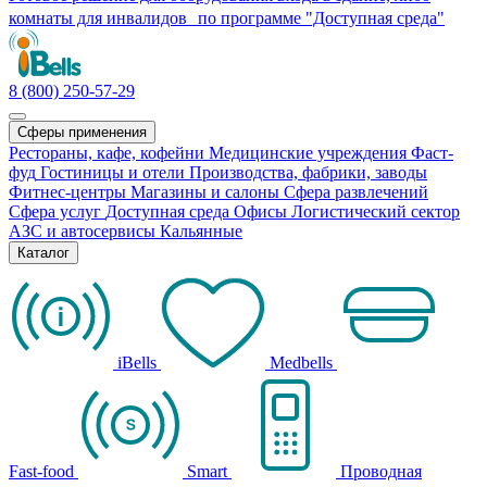
комнаты для инвалидов по программе "Доступная среда"
8 (800) 250-57-29
Сферы применения
Рестораны, кафе, кофейни
Медицинские учреждения
Фаст-
фуд
Гостиницы и отели
Производства, фабрики, заводы
Фитнес-центры
Магазины и салоны
Сфера развлечений
Сфера услуг
Доступная среда
Офисы
Логистический сектор
АЗС и автосервисы
Кальянные
Каталог
iBells
Medbells
Fast-food
Smart
Проводная