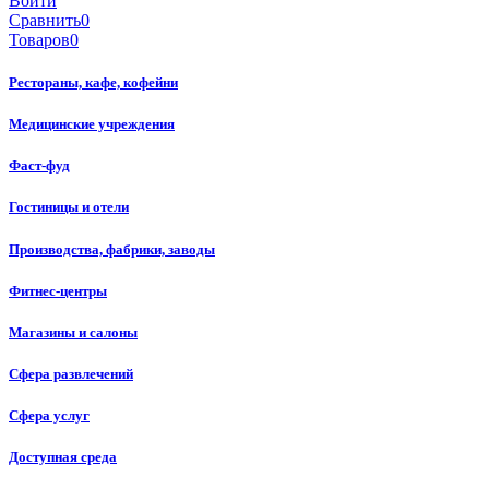
Войти
Сравнить
0
Товаров
0
Рестораны, кафе, кофейни
Медицинские учреждения
Фаст-фуд
Гостиницы и отели
Производства, фабрики, заводы
Фитнес-центры
Магазины и салоны
Сфера развлечений
Сфера услуг
Доступная среда