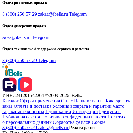
Отдел розничных продаж
8 (800) 250-57-29
zakaz@ibells.ru
Telegram
Отдел дилерских продаж
sales@ibells.ru
Telegram
Отдел технической поддержки, сервиса и ремонта
8 (800) 250-57-29
Telegram
ИНН: 231201542264
©2009-2026 iBells.
Каталог
Сферы применения
О нас
Наши клиенты
Как сделать
заказ
Оплата и доставка
Условия возврата и гарантии
Часто
задаваемые вопросы
Публикации
Инструкции
Где купить
Публичная оферта
Политика конфиденциальности
Политика
о персональных данных
Обработка файлов Cookie
8 (800) 250-57-29
zakaz@ibells.ru
Режим работы:
Пн-Пт: с 8:00 до 17:00