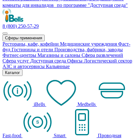
комнаты для инвалидов по программе "Доступная среда"
8 (800) 250-57-29
Сферы применения
Рестораны, кафе, кофейни
Медицинские учреждения
Фаст-
фуд
Гостиницы и отели
Производства, фабрики, заводы
Фитнес-центры
Магазины и салоны
Сфера развлечений
Сфера услуг
Доступная среда
Офисы
Логистический сектор
АЗС и автосервисы
Кальянные
Каталог
iBells
Medbells
Fast-food
Smart
Проводная