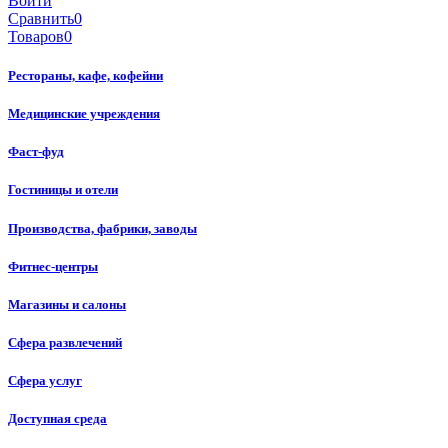
Войти
Сравнить
0
Товаров
0
Рестораны, кафе, кофейни
Медицинские учреждения
Фаст-фуд
Гостиницы и отели
Производства, фабрики, заводы
Фитнес-центры
Магазины и салоны
Сфера развлечений
Сфера услуг
Доступная среда