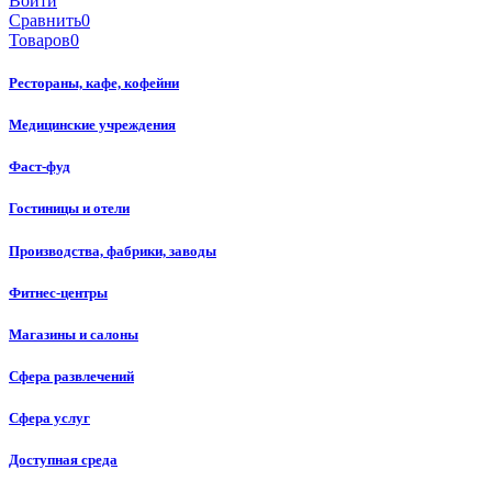
Войти
Сравнить
0
Товаров
0
Рестораны, кафе, кофейни
Медицинские учреждения
Фаст-фуд
Гостиницы и отели
Производства, фабрики, заводы
Фитнес-центры
Магазины и салоны
Сфера развлечений
Сфера услуг
Доступная среда