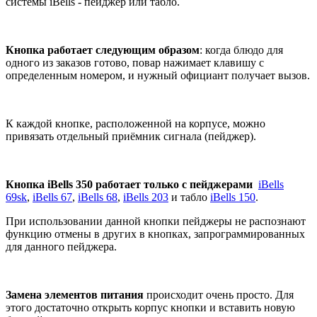
системы iBells - пейджер или табло.
Кнопка работает следующим образом
: когда блюдо для
одного из заказов готово, повар нажимает клавишу с
определенным номером, и нужный официант получает вызов.
К каждой кнопке, расположенной на корпусе, можно
привязать отдельный приёмник сигнала (пейджер).
Кнопка iBells 350 работает
только с пейджерами
iBells
69sk
,
iBells 67
,
iBells 68
,
iBells 203
и табло
iBells 150
.
При использовании данной кнопки пейджеры не распознают
функцию отмены в других в кнопках, запрограммированных
для данного пейджера.
Замена элементов питания
происходит очень просто. Для
этого достаточно открыть корпус кнопки и вставить новую