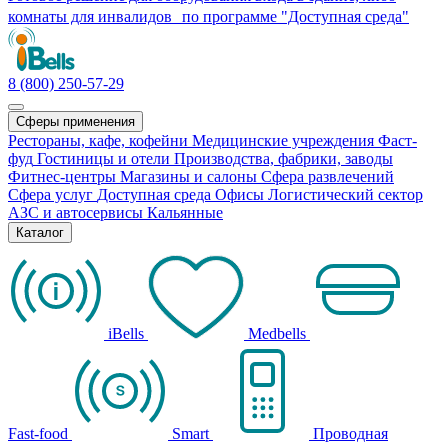
комнаты для инвалидов по программе "Доступная среда"
8 (800) 250-57-29
Сферы применения
Рестораны, кафе, кофейни
Медицинские учреждения
Фаст-
фуд
Гостиницы и отели
Производства, фабрики, заводы
Фитнес-центры
Магазины и салоны
Сфера развлечений
Сфера услуг
Доступная среда
Офисы
Логистический сектор
АЗС и автосервисы
Кальянные
Каталог
iBells
Medbells
Fast-food
Smart
Проводная