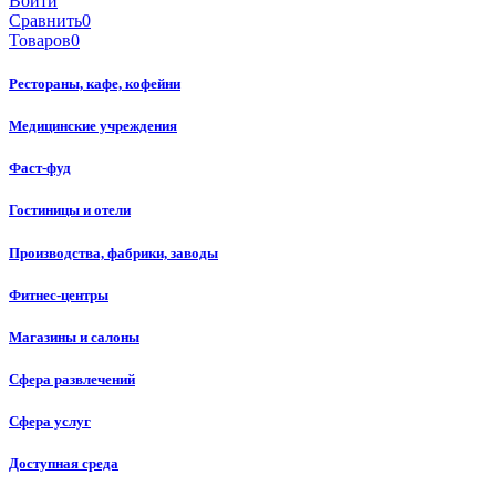
Войти
Сравнить
0
Товаров
0
Рестораны, кафе, кофейни
Медицинские учреждения
Фаст-фуд
Гостиницы и отели
Производства, фабрики, заводы
Фитнес-центры
Магазины и салоны
Сфера развлечений
Сфера услуг
Доступная среда