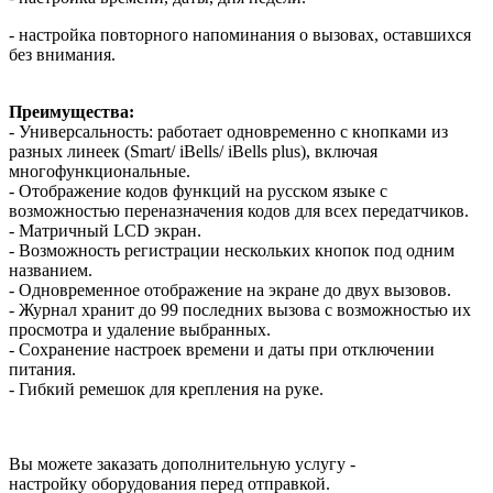
- настройка повторного напоминания о вызовах, оставшихся
без внимания.
Преимущества:
- Универсальность: работает одновременно с кнопками из
разных линеек (Smart/ iBells/ iBells plus), включая
многофункциональные.
- Отображение кодов функций на русском языке с
возможностью переназначения кодов для всех передатчиков.
- Матричный LCD экран.
- Возможность регистрации нескольких кнопок под одним
названием.
- Од­новре­мен­ное отоб­ра­жение на эк­ра­не до двух вызовов.
- Журнал хранит до 99 последних вызова с воз­можностью их
про­смотра и уда­ление выбранных.
- Сохранение нас­троек вре­мени и да­ты при отключении
питания.
- Гибкий ремешок для крепления на руке.
Вы можете заказать дополнительную услугу -
настройку оборудования перед отправкой.