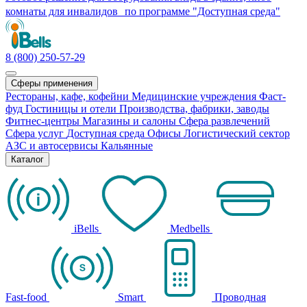
комнаты для инвалидов по программе "Доступная среда"
8 (800) 250-57-29
Сферы применения
Рестораны, кафе, кофейни
Медицинские учреждения
Фаст-
фуд
Гостиницы и отели
Производства, фабрики, заводы
Фитнес-центры
Магазины и салоны
Сфера развлечений
Сфера услуг
Доступная среда
Офисы
Логистический сектор
АЗС и автосервисы
Кальянные
Каталог
iBells
Medbells
Fast-food
Smart
Проводная