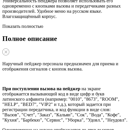
Универсальность пейджера позволяет использовать его
одновременно с кнопками вызова и передатчиками разных
производителей. Удобное меню на русском языке.
Влагозащищённый корпус.
Показать полностью
Полное описание
Наручный пейджер персонала предназначен для приема и
отображения сигналов с кнопок вызова.
При поступлении вызова на пейджер
на экране
отображается вызывающий код в виде цифр и букв
латинского алфавита (например: "0010", "8673", "ROOM",
"HELP", "BED7", "VIP2" и т.д.), который задается при
регистрации передатчика, и код функции в виде слов:
"Вызов", "Счет", "Заказ", "Кальян", "Сок", "Вода", "Кофе",
"Кухня", "Барбекю", "Сервис", "Уборка", "Удовл.", "Неудовл".
Одновременно на экране отображается до двух вызовов.