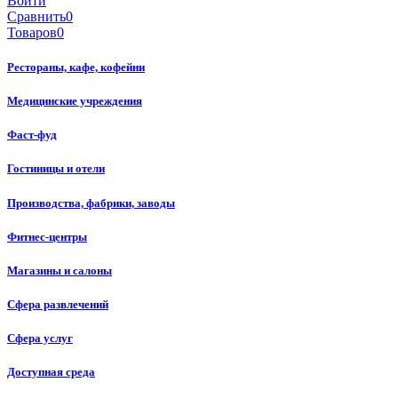
Войти
Сравнить
0
Товаров
0
Рестораны, кафе, кофейни
Медицинские учреждения
Фаст-фуд
Гостиницы и отели
Производства, фабрики, заводы
Фитнес-центры
Магазины и салоны
Сфера развлечений
Сфера услуг
Доступная среда