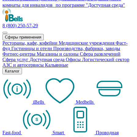
комнаты для инвалидов по программе "Доступная среда"
8 (800) 250-57-29
Сферы применения
Рестораны, кафе, кофейни
Медицинские учреждения
Фаст-
фуд
Гостиницы и отели
Производства, фабрики, заводы
Фитнес-центры
Магазины и салоны
Сфера развлечений
Сфера услуг
Доступная среда
Офисы
Логистический сектор
АЗС и автосервисы
Кальянные
Каталог
iBells
Medbells
Fast-food
Smart
Проводная