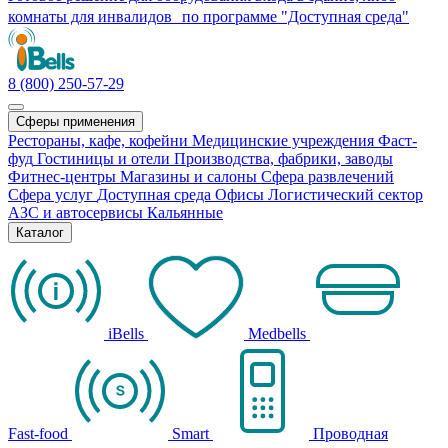
комнаты для инвалидов по программе "Доступная среда"
8 (800) 250-57-29
Сферы применения
Рестораны, кафе, кофейни
Медицинские учреждения
Фаст-
фуд
Гостиницы и отели
Производства, фабрики, заводы
Фитнес-центры
Магазины и салоны
Сфера развлечений
Сфера услуг
Доступная среда
Офисы
Логистический сектор
АЗС и автосервисы
Кальянные
Каталог
iBells
Medbells
Fast-food
Smart
Проводная