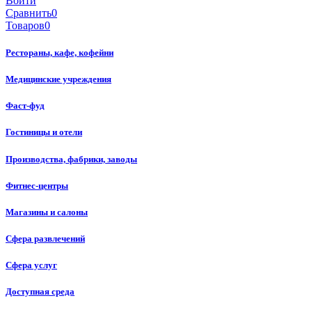
Войти
Сравнить
0
Товаров
0
Рестораны, кафе, кофейни
Медицинские учреждения
Фаст-фуд
Гостиницы и отели
Производства, фабрики, заводы
Фитнес-центры
Магазины и салоны
Сфера развлечений
Сфера услуг
Доступная среда