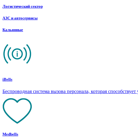
Логистический сектор
АЗС и автосервисы
Кальянные
iBells
Беспроводная система вызова персонала, которая способствуе
Medbells