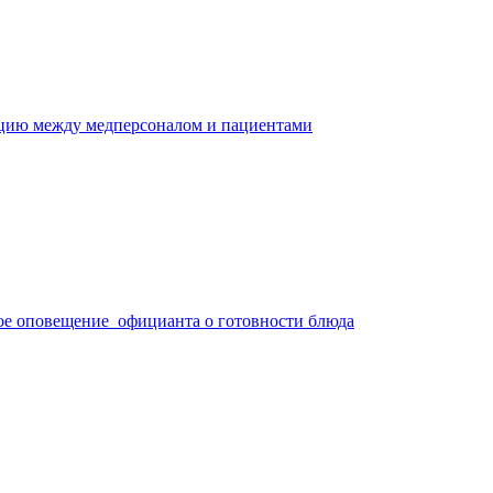
ацию между медперсоналом и пациентами
ое оповещение официанта о готовности блюда