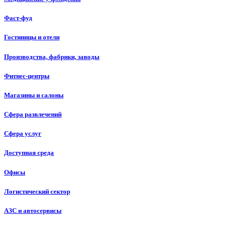
Фаст-фуд
Гостиницы и отели
Производства, фабрики, заводы
Фитнес-центры
Магазины и салоны
Сфера развлечений
Сфера услуг
Доступная среда
Офисы
Логистический сектор
АЗС и автосервисы