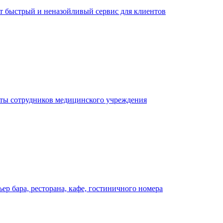
ает быстрый и неназойливый сервис для клиентов
оты сотрудников медицинского учреждения
р бара, ресторана, кафе, гостиничного номера