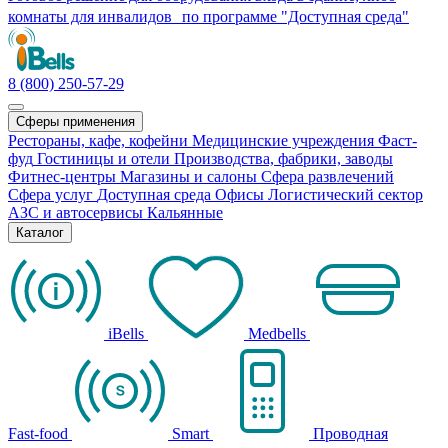
комнаты для инвалидов по программе "Доступная среда"
8 (800) 250-57-29
Сферы применения
Рестораны, кафе, кофейни
Медицинские учреждения
Фаст-
фуд
Гостиницы и отели
Производства, фабрики, заводы
Фитнес-центры
Магазины и салоны
Сфера развлечений
Сфера услуг
Доступная среда
Офисы
Логистический сектор
АЗС и автосервисы
Кальянные
Каталог
iBells
Medbells
Fast-food
Smart
Проводная