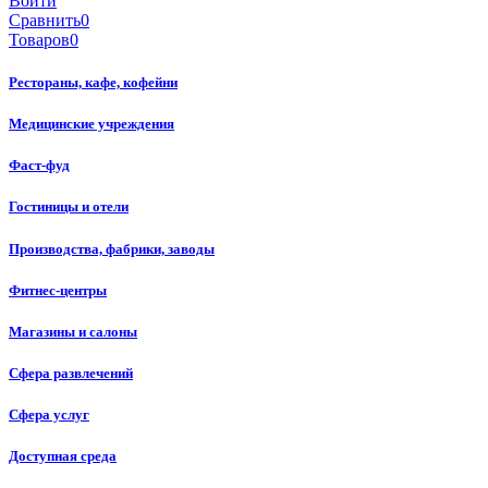
Войти
Сравнить
0
Товаров
0
Рестораны, кафе, кофейни
Медицинские учреждения
Фаст-фуд
Гостиницы и отели
Производства, фабрики, заводы
Фитнес-центры
Магазины и салоны
Сфера развлечений
Сфера услуг
Доступная среда