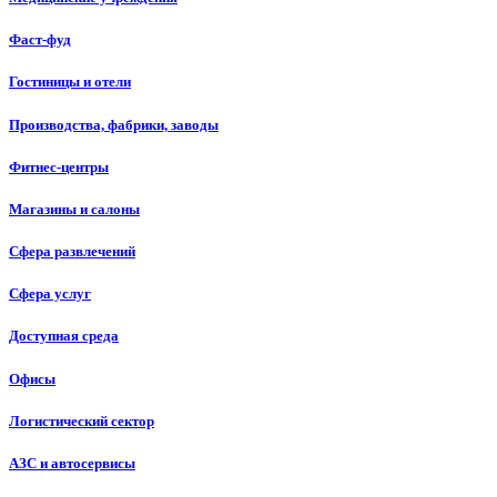
Фаст-фуд
Гостиницы и отели
Производства, фабрики, заводы
Фитнес-центры
Магазины и салоны
Сфера развлечений
Сфера услуг
Доступная среда
Офисы
Логистический сектор
АЗС и автосервисы