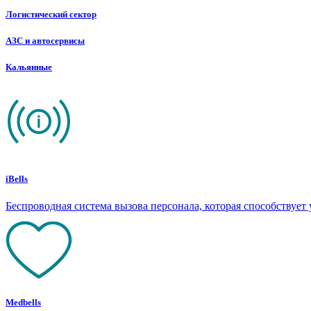
Логистический сектор
АЗС и автосервисы
Кальянные
iBells
Беспроводная система вызова персонала, которая способствуе
Medbells