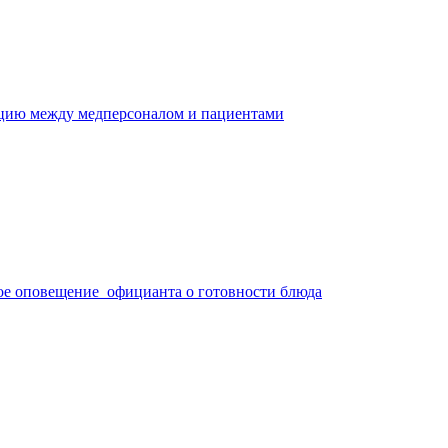
ацию между медперсоналом и пациентами
ое оповещение официанта о готовности блюда