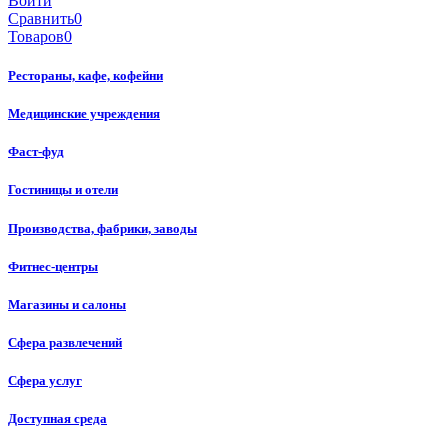
Войти
Сравнить
0
Товаров
0
Рестораны, кафе, кофейни
Медицинские учреждения
Фаст-фуд
Гостиницы и отели
Производства, фабрики, заводы
Фитнес-центры
Магазины и салоны
Сфера развлечений
Сфера услуг
Доступная среда