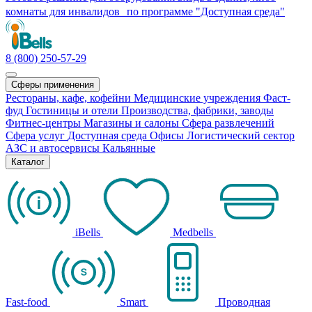
комнаты для инвалидов по программе "Доступная среда"
8 (800) 250-57-29
Сферы применения
Рестораны, кафе, кофейни
Медицинские учреждения
Фаст-
фуд
Гостиницы и отели
Производства, фабрики, заводы
Фитнес-центры
Магазины и салоны
Сфера развлечений
Сфера услуг
Доступная среда
Офисы
Логистический сектор
АЗС и автосервисы
Кальянные
Каталог
iBells
Medbells
Fast-food
Smart
Проводная