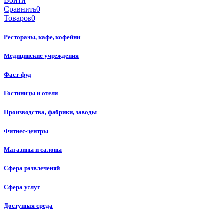
Войти
Сравнить
0
Товаров
0
Рестораны, кафе, кофейни
Медицинские учреждения
Фаст-фуд
Гостиницы и отели
Производства, фабрики, заводы
Фитнес-центры
Магазины и салоны
Сфера развлечений
Сфера услуг
Доступная среда