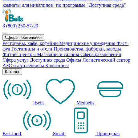
комнаты для инвалидов по программе "Доступная среда"
8 (800) 250-57-29
Сферы применения
Рестораны, кафе, кофейни
Медицинские учреждения
Фаст-
фуд
Гостиницы и отели
Производства, фабрики, заводы
Фитнес-центры
Магазины и салоны
Сфера развлечений
Сфера услуг
Доступная среда
Офисы
Логистический сектор
АЗС и автосервисы
Кальянные
Каталог
iBells
Medbells
Fast-food
Smart
Проводная