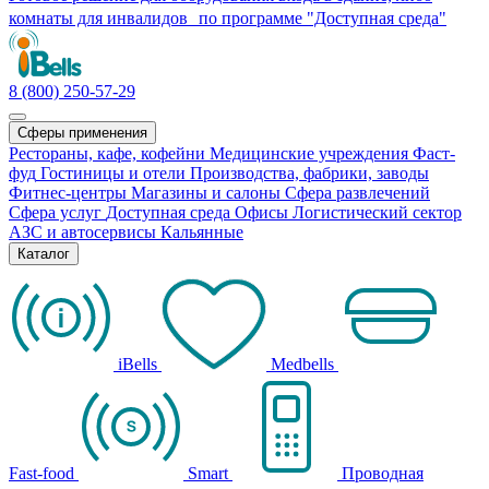
комнаты для инвалидов по программе "Доступная среда"
8 (800) 250-57-29
Сферы применения
Рестораны, кафе, кофейни
Медицинские учреждения
Фаст-
фуд
Гостиницы и отели
Производства, фабрики, заводы
Фитнес-центры
Магазины и салоны
Сфера развлечений
Сфера услуг
Доступная среда
Офисы
Логистический сектор
АЗС и автосервисы
Кальянные
Каталог
iBells
Medbells
Fast-food
Smart
Проводная