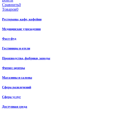
Войти
Сравнить
0
Товаров
0
Рестораны, кафе, кофейни
Медицинские учреждения
Фаст-фуд
Гостиницы и отели
Производства, фабрики, заводы
Фитнес-центры
Магазины и салоны
Сфера развлечений
Сфера услуг
Доступная среда