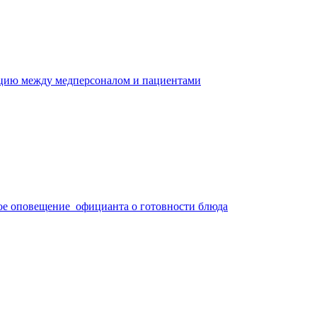
ацию между медперсоналом и пациентами
ое оповещение официанта о готовности блюда