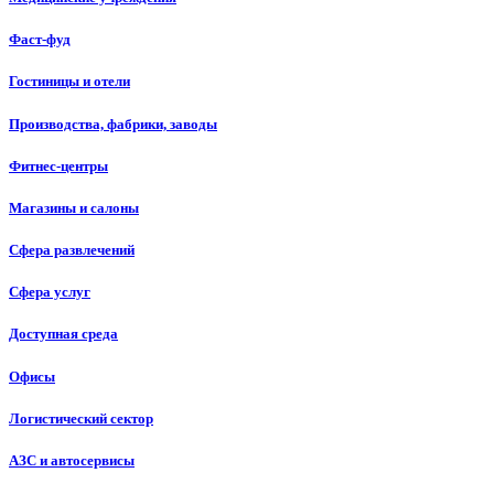
Фаст-фуд
Гостиницы и отели
Производства, фабрики, заводы
Фитнес-центры
Магазины и салоны
Сфера развлечений
Сфера услуг
Доступная среда
Офисы
Логистический сектор
АЗС и автосервисы