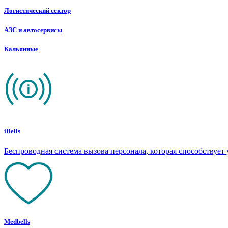
Логистический сектор
АЗС и автосервисы
Кальянные
iBells
Беспроводная система вызова персонала, которая способствуе
Medbells