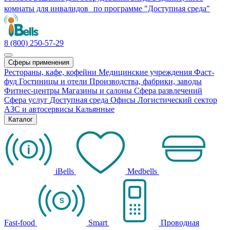
комнаты для инвалидов по программе "Доступная среда"
8 (800) 250-57-29
Сферы применения
Рестораны, кафе, кофейни
Медицинские учреждения
Фаст-
фуд
Гостиницы и отели
Производства, фабрики, заводы
Фитнес-центры
Магазины и салоны
Сфера развлечений
Сфера услуг
Доступная среда
Офисы
Логистический сектор
АЗС и автосервисы
Кальянные
Каталог
iBells
Medbells
Fast-food
Smart
Проводная