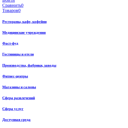
Войти
Сравнить
0
Товаров
0
Рестораны, кафе, кофейни
Медицинские учреждения
Фаст-фуд
Гостиницы и отели
Производства, фабрики, заводы
Фитнес-центры
Магазины и салоны
Сфера развлечений
Сфера услуг
Доступная среда