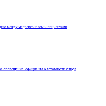
ацию между медперсоналом и пациентами
ое оповещение официанта о готовности блюда