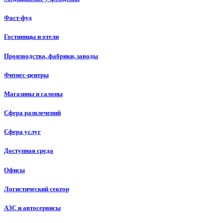
Фаст-фуд
Гостиницы и отели
Производства, фабрики, заводы
Фитнес-центры
Магазины и салоны
Сфера развлечений
Сфера услуг
Доступная среда
Офисы
Логистический сектор
АЗС и автосервисы