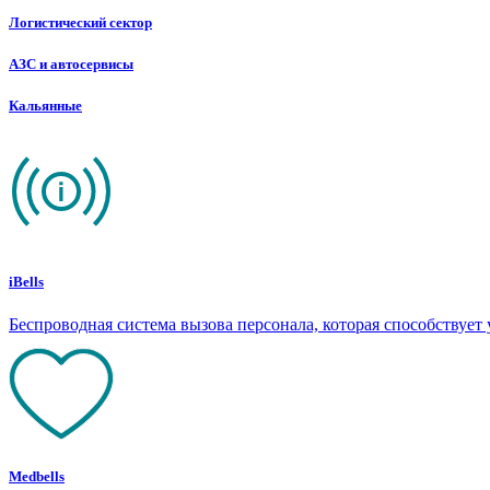
Логистический сектор
АЗС и автосервисы
Кальянные
iBells
Беспроводная система вызова персонала, которая способствуе
Medbells