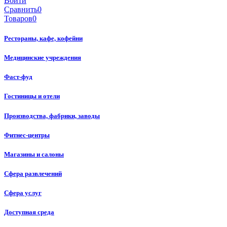
Войти
Сравнить
0
Товаров
0
Рестораны, кафе, кофейни
Медицинские учреждения
Фаст-фуд
Гостиницы и отели
Производства, фабрики, заводы
Фитнес-центры
Магазины и салоны
Сфера развлечений
Сфера услуг
Доступная среда