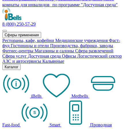
комнаты для инвалидов по программе "Доступная среда"
8 (800) 250-57-29
Сферы применения
Рестораны, кафе, кофейни
Медицинские учреждения
Фаст-
фуд
Гостиницы и отели
Производства, фабрики, заводы
Фитнес-центры
Магазины и салоны
Сфера развлечений
Сфера услуг
Доступная среда
Офисы
Логистический сектор
АЗС и автосервисы
Кальянные
Каталог
iBells
Medbells
Fast-food
Smart
Проводная