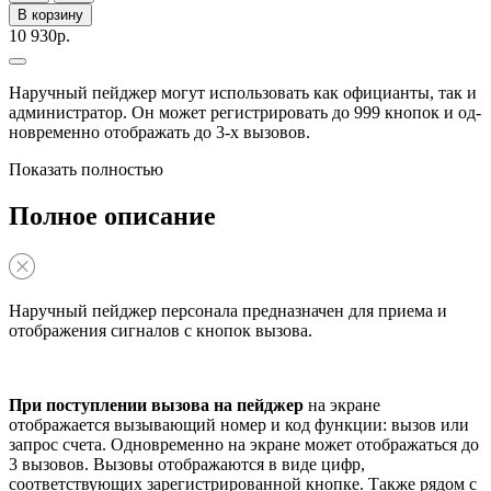
В корзину
10 930р.
На­руч­ный пей­джер мо­гут ис­поль­зо­вать как офи­ци­ан­ты, так и
ад­ми­нис­тра­тор. Он мо­жет ре­ги­стри­ро­вать до 999 кно­пок и од­
но­вре­мен­но отоб­ра­жать до 3-х вы­зо­вов.
Показать полностью
Полное описание
Наручный пейджер персонала предназначен для приема и
отображения сигналов с кнопок вызова.
При поступлении вызова на пейджер
на экране
отображается вызывающий номер и код функции: вызов или
запрос счета. Одновременно на экране может отображаться до
3 вызовов. Вызовы отображаются в виде цифр,
соответствующих зарегистрированной кнопке. Также рядом с