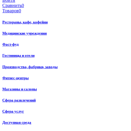
Войти
Сравнить
0
Товаров
0
Рестораны, кафе, кофейни
Медицинские учреждения
Фаст-фуд
Гостиницы и отели
Производства, фабрики, заводы
Фитнес-центры
Магазины и салоны
Сфера развлечений
Сфера услуг
Доступная среда