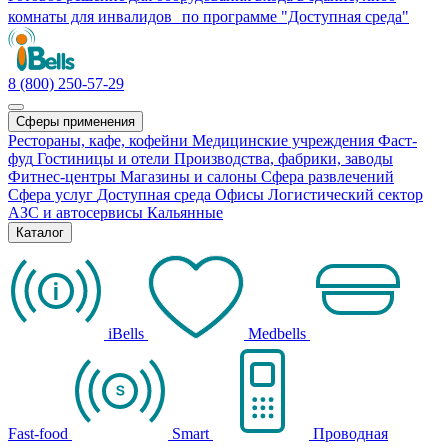
комнаты для инвалидов по программе "Доступная среда"
8 (800) 250-57-29
Сферы применения
Рестораны, кафе, кофейни
Медицинские учреждения
Фаст-
фуд
Гостиницы и отели
Производства, фабрики, заводы
Фитнес-центры
Магазины и салоны
Сфера развлечений
Сфера услуг
Доступная среда
Офисы
Логистический сектор
АЗС и автосервисы
Кальянные
Каталог
iBells
Medbells
Fast-food
Smart
Проводная