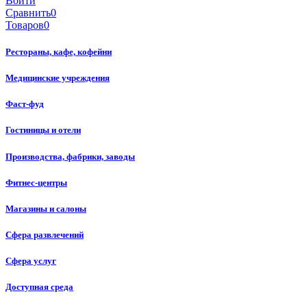
Войти
Сравнить
0
Товаров
0
Рестораны, кафе, кофейни
Медицинские учреждения
Фаст-фуд
Гостиницы и отели
Производства, фабрики, заводы
Фитнес-центры
Магазины и салоны
Сфера развлечений
Сфера услуг
Доступная среда