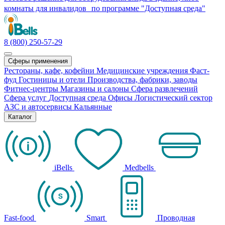
комнаты для инвалидов по программе "Доступная среда"
8 (800) 250-57-29
Сферы применения
Рестораны, кафе, кофейни
Медицинские учреждения
Фаст-
фуд
Гостиницы и отели
Производства, фабрики, заводы
Фитнес-центры
Магазины и салоны
Сфера развлечений
Сфера услуг
Доступная среда
Офисы
Логистический сектор
АЗС и автосервисы
Кальянные
Каталог
iBells
Medbells
Fast-food
Smart
Проводная