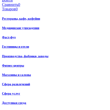
Войти
Сравнить
0
Товаров
0
Рестораны, кафе, кофейни
Медицинские учреждения
Фаст-фуд
Гостиницы и отели
Производства, фабрики, заводы
Фитнес-центры
Магазины и салоны
Сфера развлечений
Сфера услуг
Доступная среда