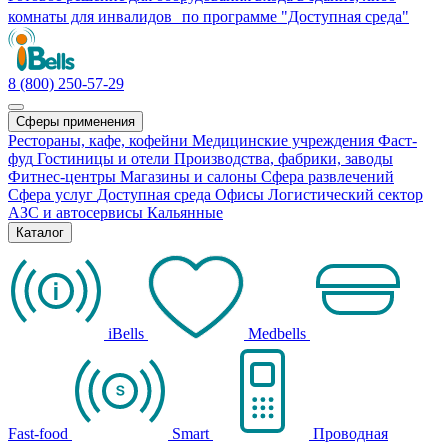
комнаты для инвалидов по программе "Доступная среда"
8 (800) 250-57-29
Сферы применения
Рестораны, кафе, кофейни
Медицинские учреждения
Фаст-
фуд
Гостиницы и отели
Производства, фабрики, заводы
Фитнес-центры
Магазины и салоны
Сфера развлечений
Сфера услуг
Доступная среда
Офисы
Логистический сектор
АЗС и автосервисы
Кальянные
Каталог
iBells
Medbells
Fast-food
Smart
Проводная