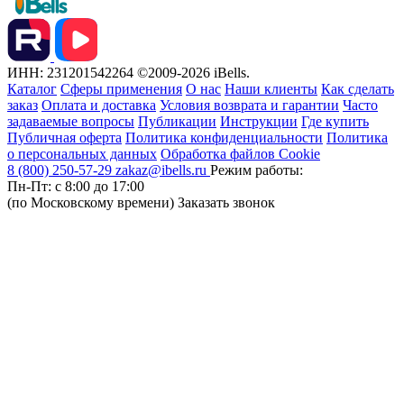
ИНН: 231201542264
©2009-2026 iBells.
Каталог
Сферы применения
О нас
Наши клиенты
Как сделать
заказ
Оплата и доставка
Условия возврата и гарантии
Часто
задаваемые вопросы
Публикации
Инструкции
Где купить
Публичная оферта
Политика конфиденциальности
Политика
о персональных данных
Обработка файлов Cookie
8 (800) 250-57-29
zakaz@ibells.ru
Режим работы:
Пн-Пт: с 8:00 до 17:00
(по Московскому времени)
Заказать звонок