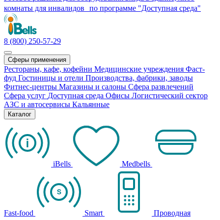
комнаты для инвалидов по программе "Доступная среда"
8 (800) 250-57-29
Сферы применения
Рестораны, кафе, кофейни
Медицинские учреждения
Фаст-
фуд
Гостиницы и отели
Производства, фабрики, заводы
Фитнес-центры
Магазины и салоны
Сфера развлечений
Сфера услуг
Доступная среда
Офисы
Логистический сектор
АЗС и автосервисы
Кальянные
Каталог
iBells
Medbells
Fast-food
Smart
Проводная