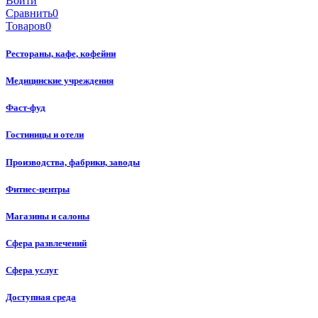
Войти
Сравнить
0
Товаров
0
Рестораны, кафе, кофейни
Медицинские учреждения
Фаст-фуд
Гостиницы и отели
Производства, фабрики, заводы
Фитнес-центры
Магазины и салоны
Сфера развлечений
Сфера услуг
Доступная среда