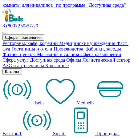
комнаты для инвалидов по программе "Доступная среда"
8 (800) 250-57-29
Сферы применения
Рестораны, кафе, кофейни
Медицинские учреждения
Фаст-
фуд
Гостиницы и отели
Производства, фабрики, заводы
Фитнес-центры
Магазины и салоны
Сфера развлечений
Сфера услуг
Доступная среда
Офисы
Логистический сектор
АЗС и автосервисы
Кальянные
Каталог
iBells
Medbells
Fast-food
Smart
Проводная