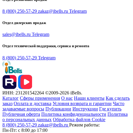
8 (800) 250-57-29
zakaz@ibells.ru
Telegram
Отдел дилерских продаж
sales@ibells.ru
Telegram
Отдел технической поддержки, сервиса и ремонта
8 (800) 250-57-29
Telegram
ИНН: 231201542264
©2009-2026 iBells.
Каталог
Сферы применения
О нас
Наши клиенты
Как сделать
заказ
Оплата и доставка
Условия возврата и гарантии
Часто
задаваемые вопросы
Публикации
Инструкции
Где купить
Публичная оферта
Политика конфиденциальности
Политика
о персональных данных
Обработка файлов Cookie
8 (800) 250-57-29
zakaz@ibells.ru
Режим работы:
Пн-Пт: с 8:00 до 17:00