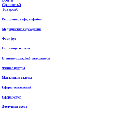
Войти
Сравнить
0
Товаров
0
Рестораны, кафе, кофейни
Медицинские учреждения
Фаст-фуд
Гостиницы и отели
Производства, фабрики, заводы
Фитнес-центры
Магазины и салоны
Сфера развлечений
Сфера услуг
Доступная среда