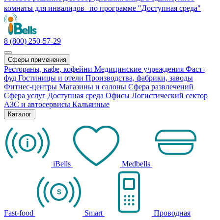
комнаты для инвалидов по программе "Доступная среда"
8 (800) 250-57-29
Сферы применения
Рестораны, кафе, кофейни
Медицинские учреждения
Фаст-
фуд
Гостиницы и отели
Производства, фабрики, заводы
Фитнес-центры
Магазины и салоны
Сфера развлечений
Сфера услуг
Доступная среда
Офисы
Логистический сектор
АЗС и автосервисы
Кальянные
Каталог
iBells
Medbells
Fast-food
Smart
Проводная