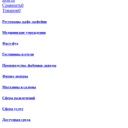
Войти
Сравнить
0
Товаров
0
Рестораны, кафе, кофейни
Медицинские учреждения
Фаст-фуд
Гостиницы и отели
Производства, фабрики, заводы
Фитнес-центры
Магазины и салоны
Сфера развлечений
Сфера услуг
Доступная среда