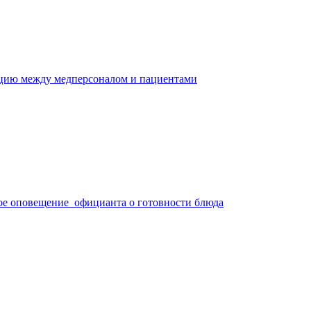
ацию между медперсоналом и пациентами
ое оповещение официанта о готовности блюда