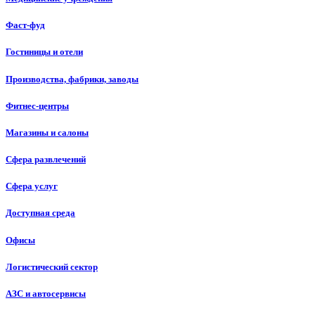
Фаст-фуд
Гостиницы и отели
Производства, фабрики, заводы
Фитнес-центры
Магазины и салоны
Сфера развлечений
Сфера услуг
Доступная среда
Офисы
Логистический сектор
АЗС и автосервисы