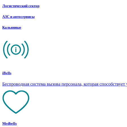
Логистический сектор
АЗС и автосервисы
Кальянные
iBells
Беспроводная система вызова персонала, которая способствуе
Medbells