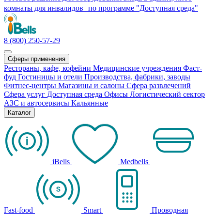
комнаты для инвалидов по программе "Доступная среда"
8 (800) 250-57-29
Сферы применения
Рестораны, кафе, кофейни
Медицинские учреждения
Фаст-
фуд
Гостиницы и отели
Производства, фабрики, заводы
Фитнес-центры
Магазины и салоны
Сфера развлечений
Сфера услуг
Доступная среда
Офисы
Логистический сектор
АЗС и автосервисы
Кальянные
Каталог
iBells
Medbells
Fast-food
Smart
Проводная