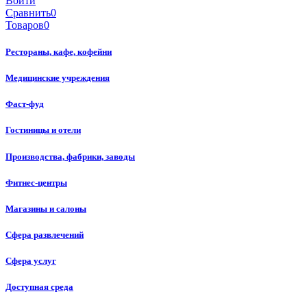
Войти
Сравнить
0
Товаров
0
Рестораны, кафе, кофейни
Медицинские учреждения
Фаст-фуд
Гостиницы и отели
Производства, фабрики, заводы
Фитнес-центры
Магазины и салоны
Сфера развлечений
Сфера услуг
Доступная среда