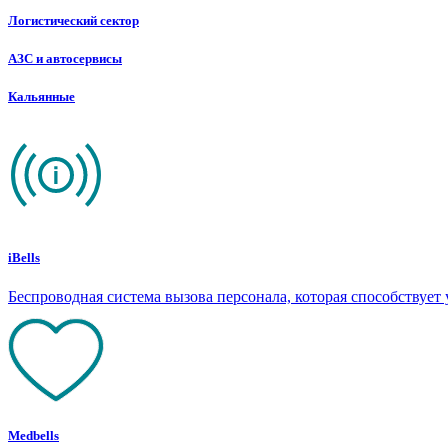
Логистический сектор
АЗС и автосервисы
Кальянные
iBells
Беспроводная система вызова персонала, которая способствуе
Medbells