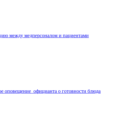
ацию между медперсоналом и пациентами
ое оповещение официанта о готовности блюда