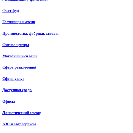
Фаст-фуд
Гостиницы и отели
Производства, фабрики, заводы
Фитнес-центры
Магазины и салоны
Сфера развлечений
Сфера услуг
Доступная среда
Офисы
Логистический сектор
АЗС и автосервисы