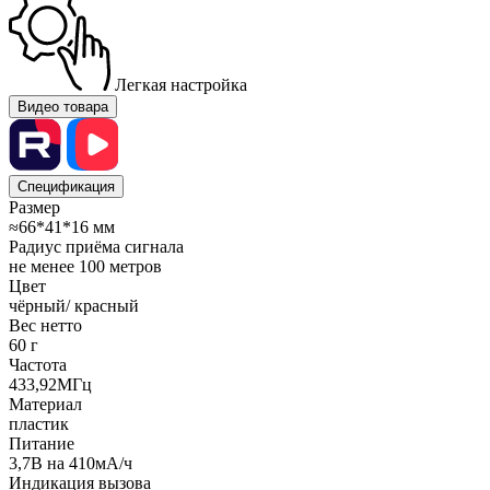
Легкая настройка
Видео товара
Спецификация
Размер
≈66*41*16 мм
Радиус приёма сигнала
не менее 100 метров
Цвет
чёрный/ красный
Вес нетто
60 г
Частота
433,92МГц
Материал
пластик
Питание
3,7В на 410мА/ч
Индикация вызова