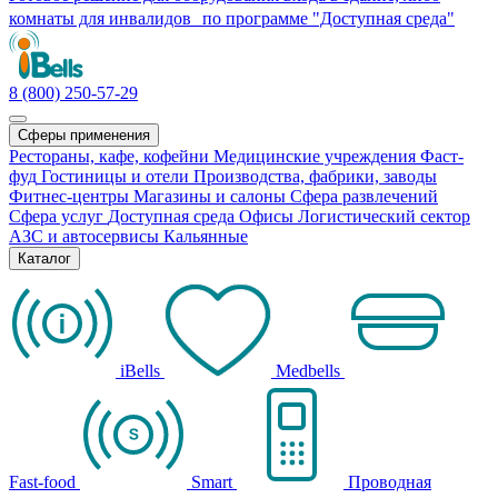
комнаты для инвалидов по программе "Доступная среда"
8 (800) 250-57-29
Сферы применения
Рестораны, кафе, кофейни
Медицинские учреждения
Фаст-
фуд
Гостиницы и отели
Производства, фабрики, заводы
Фитнес-центры
Магазины и салоны
Сфера развлечений
Сфера услуг
Доступная среда
Офисы
Логистический сектор
АЗС и автосервисы
Кальянные
Каталог
iBells
Medbells
Fast-food
Smart
Проводная