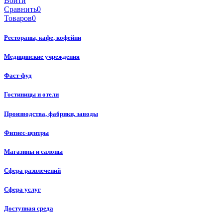
Войти
Сравнить
0
Товаров
0
Рестораны, кафе, кофейни
Медицинские учреждения
Фаст-фуд
Гостиницы и отели
Производства, фабрики, заводы
Фитнес-центры
Магазины и салоны
Сфера развлечений
Сфера услуг
Доступная среда