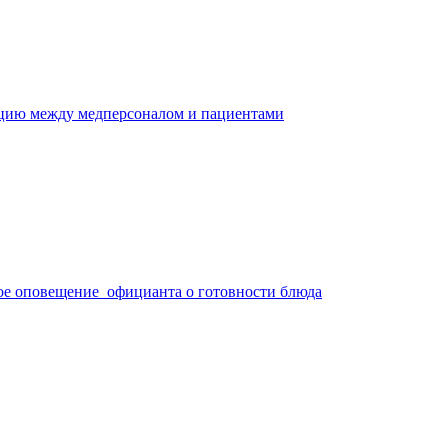
ацию между медперсоналом и пациентами
ое оповещение официанта о готовности блюда