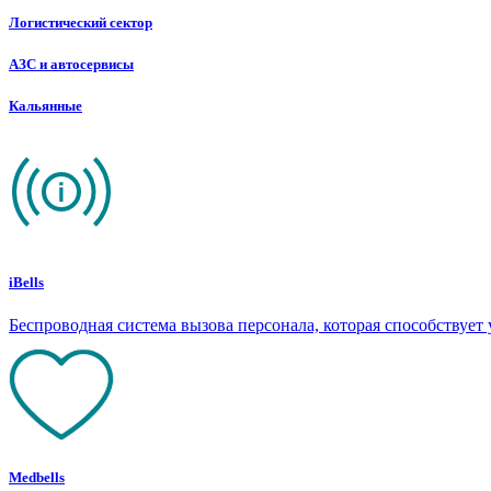
Логистический сектор
АЗС и автосервисы
Кальянные
iBells
Беспроводная система вызова персонала, которая способствуе
Medbells