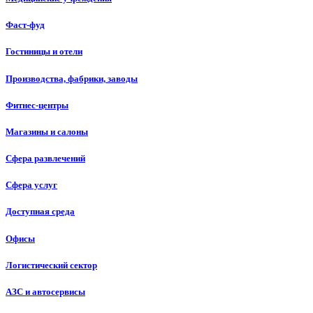
Фаст-фуд
Гостиницы и отели
Производства, фабрики, заводы
Фитнес-центры
Магазины и салоны
Сфера развлечений
Сфера услуг
Доступная среда
Офисы
Логистический сектор
АЗС и автосервисы