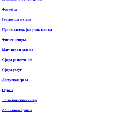
Фаст-фуд
Гостиницы и отели
Производства, фабрики, заводы
Фитнес-центры
Магазины и салоны
Сфера развлечений
Сфера услуг
Доступная среда
Офисы
Логистический сектор
АЗС и автосервисы