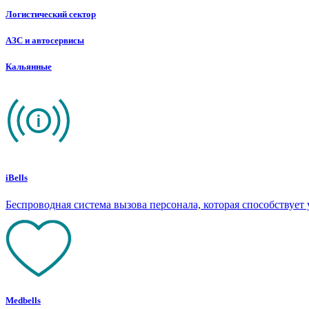
Логистический сектор
АЗС и автосервисы
Кальянные
iBells
Беспроводная система вызова персонала, которая способствуе
Medbells