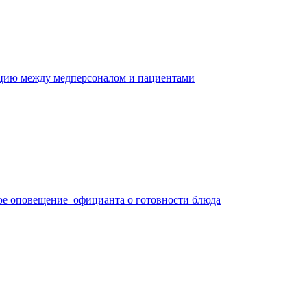
ацию между медперсоналом и пациентами
ое оповещение официанта о готовности блюда