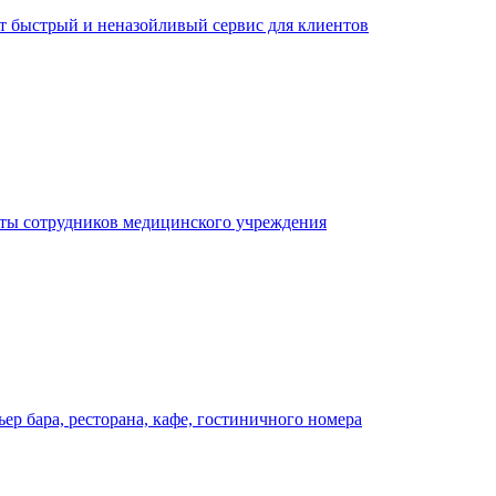
ает быстрый и неназойливый сервис для клиентов
оты сотрудников медицинского учреждения
р бара, ресторана, кафе, гостиничного номера