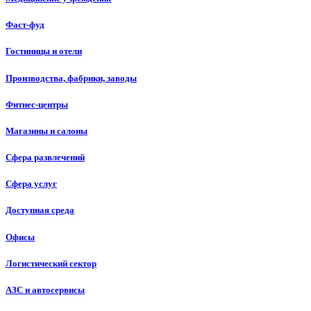
Фаст-фуд
Гостиницы и отели
Производства, фабрики, заводы
Фитнес-центры
Магазины и салоны
Сфера развлечений
Сфера услуг
Доступная среда
Офисы
Логистический сектор
АЗС и автосервисы