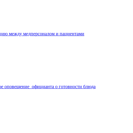
ацию между медперсоналом и пациентами
ое оповещение официанта о готовности блюда