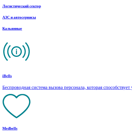
Логистический сектор
АЗС и автосервисы
Кальянные
iBells
Беспроводная система вызова персонала, которая способствуе
Medbells