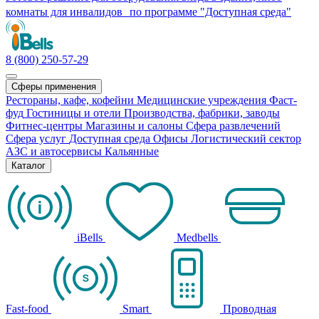
комнаты для инвалидов по программе "Доступная среда"
8 (800) 250-57-29
Сферы применения
Рестораны, кафе, кофейни
Медицинские учреждения
Фаст-
фуд
Гостиницы и отели
Производства, фабрики, заводы
Фитнес-центры
Магазины и салоны
Сфера развлечений
Сфера услуг
Доступная среда
Офисы
Логистический сектор
АЗС и автосервисы
Кальянные
Каталог
iBells
Medbells
Fast-food
Smart
Проводная