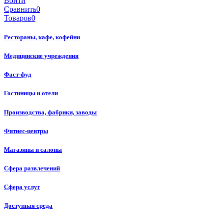
Войти
Сравнить
0
Товаров
0
Рестораны, кафе, кофейни
Медицинские учреждения
Фаст-фуд
Гостиницы и отели
Производства, фабрики, заводы
Фитнес-центры
Магазины и салоны
Сфера развлечений
Сфера услуг
Доступная среда