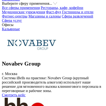
Выберите сферу применения...
Все сферы применения
Рестораны, кафе, кофейни
Медицинские учреждения
Фаст-фуд
Гостиницы и отели
Фитнес-центры
Магазины и салоны
Сфера развлечений
Сфера услуг
Офисы
Кальянные
Novabev Group
г. Москва
Система iBells на практике: Novabev Group (крупный
российский производитель алкоголя) использует наше
решение для мгновенного вызова клинингового персонала в
переговорные и рабочие зоны.
Смотреть кейс