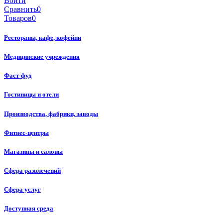
Войти
Сравнить
0
Товаров
0
Рестораны, кафе, кофейни
Медицинские учреждения
Фаст-фуд
Гостиницы и отели
Производства, фабрики, заводы
Фитнес-центры
Магазины и салоны
Сфера развлечений
Сфера услуг
Доступная среда