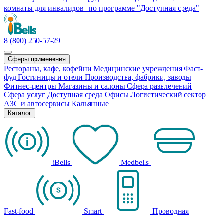
комнаты для инвалидов по программе "Доступная среда"
8 (800) 250-57-29
Сферы применения
Рестораны, кафе, кофейни
Медицинские учреждения
Фаст-
фуд
Гостиницы и отели
Производства, фабрики, заводы
Фитнес-центры
Магазины и салоны
Сфера развлечений
Сфера услуг
Доступная среда
Офисы
Логистический сектор
АЗС и автосервисы
Кальянные
Каталог
iBells
Medbells
Fast-food
Smart
Проводная